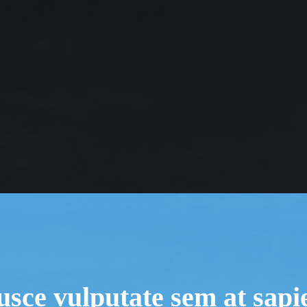
usce vulputate sem at sapi