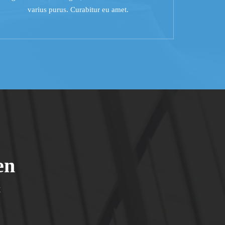
varius purus. Curabitur eu amet.
en
t