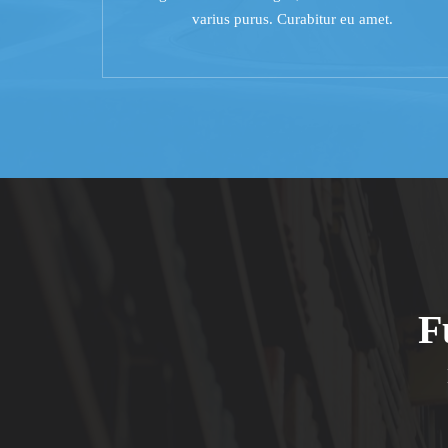
varius purus. Curabitur eu amet.
F