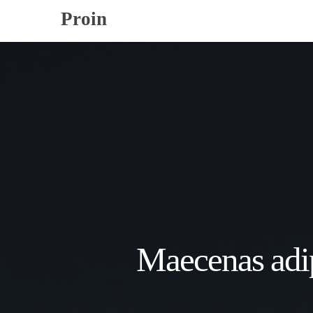
Proin
Maecenas adip